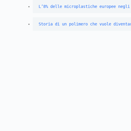
L’8% delle microplastiche europee negli
Storia di un polimero che vuole diventa