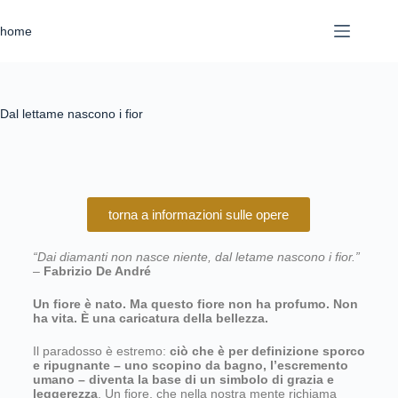
home
Dal lettame nascono i fior
torna a informazioni sulle opere
“Dai diamanti non nasce niente, dal letame nascono i fior.”
–
Fabrizio De André
Un fiore è nato. Ma questo fiore non ha profumo. Non
ha vita. È una caricatura della bellezza.
Il paradosso è estremo:
ciò che è per definizione sporco
e ripugnante – uno scopino da bagno, l’escremento
umano – diventa la base di un simbolo di grazia e
leggerezza
. Un fiore, che nella nostra mente richiama