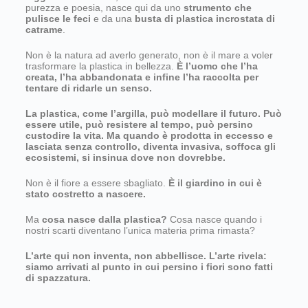
purezza e poesia, nasce qui da uno
strumento che
pulisce le feci
e da una
busta di plastica incrostata di
catrame
.
Non è la natura ad averlo generato, non è il mare a voler
trasformare la plastica in bellezza.
È l’uomo che l’ha
creata, l’ha abbandonata e infine l’ha raccolta per
tentare di ridarle un senso.
La plastica, come l’argilla, può modellare il futuro. Può
essere utile, può resistere al tempo, può persino
custodire la vita. Ma quando è prodotta in eccesso e
lasciata senza controllo, diventa invasiva, soffoca gli
ecosistemi, si insinua dove non dovrebbe.
Non è il fiore a essere sbagliato.
È il giardino in cui è
stato costretto a nascere.
Ma
cosa nasce dalla plastica?
Cosa nasce quando i
nostri scarti diventano l’unica materia prima rimasta?
L’arte qui non inventa, non abbellisce. L’arte rivela:
siamo arrivati al punto in cui persino i fiori sono fatti
di spazzatura.